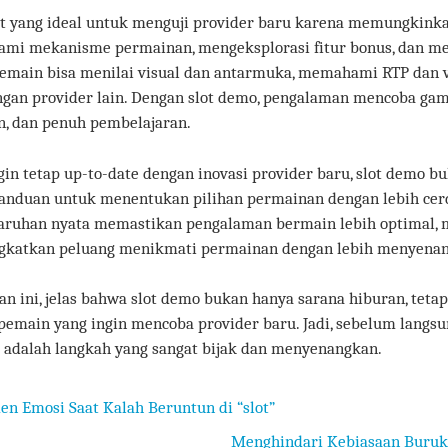
at yang ideal untuk menguji provider baru karena memungkin
ami mekanisme permainan, mengeksplorasi fitur bonus, dan mel
 pemain bisa menilai visual dan antarmuka, memahami RTP dan vo
an provider lain. Dengan slot demo, pengalaman mencoba gam
, dan penuh pembelajaran.
in tetap up-to-date dengan inovasi provider baru, slot demo b
a panduan untuk menentukan pilihan permainan dengan lebih c
aruhan nyata memastikan pengalaman bermain lebih optimal, 
ngkatkan peluang menikmati permainan dengan lebih menyena
n ini, jelas bahwa slot demo bukan hanya sarana hiburan, tetapi
pemain yang ingin mencoba provider baru. Jadi, sebelum langsu
o adalah langkah yang sangat bijak dan menyenangkan.
n Emosi Saat Kalah Beruntun di “slot”
Menghindari Kebiasaan Buruk 