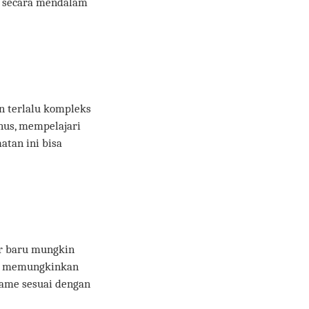
i secara mendalam
n terlalu kompleks
nus, mempelajari
atan ini bisa
der baru mungkin
emo memungkinkan
ame sesuai dengan