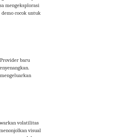
isa mengeksplorasi
ot demo cocok untuk
 Provider baru
menyenangkan.
a mengeluarkan
arkan volatilitas
 menonjolkan visual