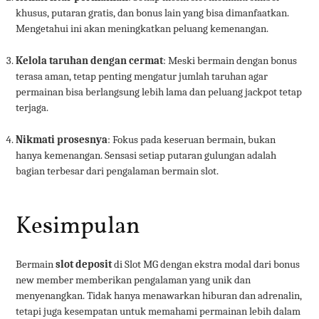
khusus, putaran gratis, dan bonus lain yang bisa dimanfaatkan.
Mengetahui ini akan meningkatkan peluang kemenangan.
Kelola taruhan dengan cermat
: Meski bermain dengan bonus
terasa aman, tetap penting mengatur jumlah taruhan agar
permainan bisa berlangsung lebih lama dan peluang jackpot tetap
terjaga.
Nikmati prosesnya
: Fokus pada keseruan bermain, bukan
hanya kemenangan. Sensasi setiap putaran gulungan adalah
bagian terbesar dari pengalaman bermain slot.
Kesimpulan
Bermain
slot deposit
di Slot MG dengan ekstra modal dari bonus
new member memberikan pengalaman yang unik dan
menyenangkan. Tidak hanya menawarkan hiburan dan adrenalin,
tetapi juga kesempatan untuk memahami permainan lebih dalam