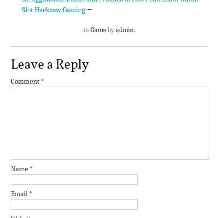
Slot Hacksaw Gaming
→
in
Game
by
admin
.
Leave a Reply
Comment
*
Name
*
Email
*