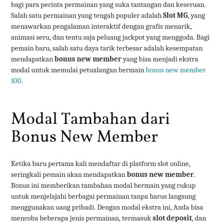
bagi para pecinta permainan yang suka tantangan dan keseruan.
Salah satu permainan yang tengah populer adalah
Slot MG
, yang
menawarkan pengalaman interaktif dengan grafis menarik,
animasi seru, dan tentu saja peluang jackpot yang menggoda. Bagi
pemain baru, salah satu daya tarik terbesar adalah kesempatan
mendapatkan
bonus new member
yang bisa menjadi ekstra
modal untuk memulai petualangan bermain
bonus new member
100
.
Modal Tambahan dari
Bonus New Member
Ketika baru pertama kali mendaftar di platform slot online,
seringkali pemain akan mendapatkan
bonus new member
.
Bonus ini memberikan tambahan modal bermain yang cukup
untuk menjelajahi berbagai permainan tanpa harus langsung
menggunakan uang pribadi. Dengan modal ekstra ini, Anda bisa
mencoba beberapa jenis permainan, termasuk
slot deposit
, dan