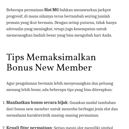
Beberapa permainan
Slot MG
bahkan menawarkan jackpot
progresif, di mana nilainya terus bertambah seiring jumlah
pemain yang ikut bermain. Dengan setiap putaran, tidak hanya
adrenalin yang meningkat, tetapi juga kesempatan untuk
memenangkan hadiah besar yang bisa mengubah hari Anda.
Tips Memaksimalkan
Bonus New Member
Agar pengalaman bermain lebih menyenangkan dan peluang
menang lebih besar, ada beberapa tips yang bisa diterapkan:
Manfaatkan bonus secara bijak
: Gunakan modal tambahan
dari bonus new member untuk mencoba berbagai jenis slot dan
memahami karakteristik masing-masing permainan.
Kenali fitur permainan
: Setiap mesin slot memiliki simbol