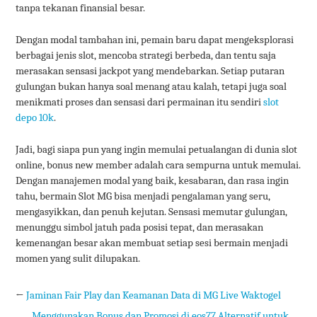
tanpa tekanan finansial besar.
Dengan modal tambahan ini, pemain baru dapat mengeksplorasi
berbagai jenis slot, mencoba strategi berbeda, dan tentu saja
merasakan sensasi jackpot yang mendebarkan. Setiap putaran
gulungan bukan hanya soal menang atau kalah, tetapi juga soal
menikmati proses dan sensasi dari permainan itu sendiri
slot
depo 10k
.
Jadi, bagi siapa pun yang ingin memulai petualangan di dunia slot
online, bonus new member adalah cara sempurna untuk memulai.
Dengan manajemen modal yang baik, kesabaran, dan rasa ingin
tahu, bermain Slot MG bisa menjadi pengalaman yang seru,
mengasyikkan, dan penuh kejutan. Sensasi memutar gulungan,
menunggu simbol jatuh pada posisi tepat, dan merasakan
kemenangan besar akan membuat setiap sesi bermain menjadi
momen yang sulit dilupakan.
←
Jaminan Fair Play dan Keamanan Data di MG Live Waktogel
Menggunakan Bonus dan Promosi di eos77 Alternatif untuk