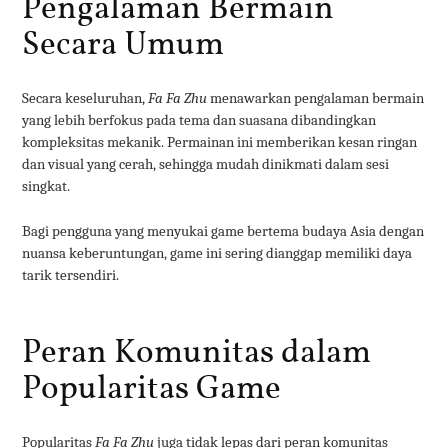
Pengalaman Bermain
Secara Umum
Secara keseluruhan,
Fa Fa Zhu
menawarkan pengalaman bermain
yang lebih berfokus pada tema dan suasana dibandingkan
kompleksitas mekanik. Permainan ini memberikan kesan ringan
dan visual yang cerah, sehingga mudah dinikmati dalam sesi
singkat.
Bagi pengguna yang menyukai game bertema budaya Asia dengan
nuansa keberuntungan, game ini sering dianggap memiliki daya
tarik tersendiri.
Peran Komunitas dalam
Popularitas Game
Popularitas
Fa Fa Zhu
juga tidak lepas dari peran komunitas