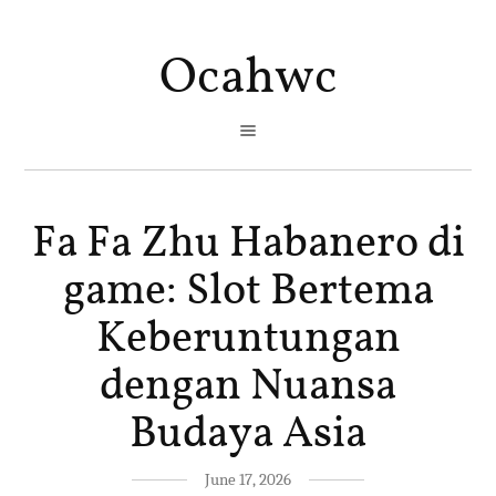
Ocahwc
Fa Fa Zhu Habanero di
game: Slot Bertema
Keberuntungan
dengan Nuansa
Budaya Asia
June 17, 2026