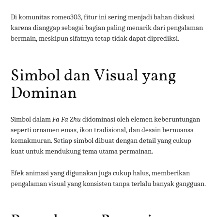
Di komunitas romeo303, fitur ini sering menjadi bahan diskusi
karena dianggap sebagai bagian paling menarik dari pengalaman
bermain, meskipun sifatnya tetap tidak dapat diprediksi.
Simbol dan Visual yang
Dominan
Simbol dalam
Fa Fa Zhu
didominasi oleh elemen keberuntungan
seperti ornamen emas, ikon tradisional, dan desain bernuansa
kemakmuran. Setiap simbol dibuat dengan detail yang cukup
kuat untuk mendukung tema utama permainan.
Efek animasi yang digunakan juga cukup halus, memberikan
pengalaman visual yang konsisten tanpa terlalu banyak gangguan.