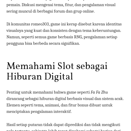
pemain. Diskusi mengenai tema, fitur, dan pengalaman visual
sering muncul di berbagai forum dan grup online.
Di komunitas romeo303, game ini kerap disebut karena identitas
visualnya yang kuat dan konsisten dengan tema keberuntungan.
Namun, seperti semua game berbasis RNG, pengalaman setiap
pengguna bisa berbeda secara signifikan.
Memahami Slot sebagai
Hiburan Digital
Penting untuk memahami bahwa game seperti
Fa Fa Zhu
dirancang sebagai hiburan digital berbasis visual dan sistem acak.
Elemen seperti tema, animasi, dan fitur bonus dibuat untuk
menciptakan pengalaman interaktif.
Hasil setiap putaran tidak dapat diprediksi dan tidak mengikuti