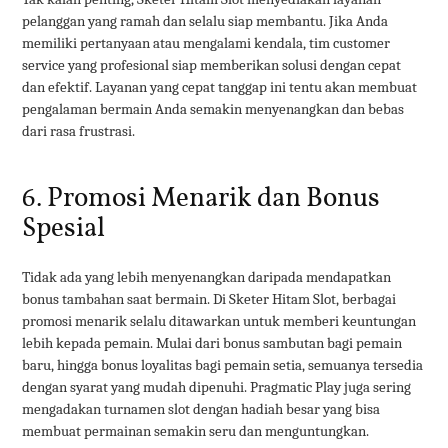
pelanggan yang ramah dan selalu siap membantu. Jika Anda
memiliki pertanyaan atau mengalami kendala, tim customer
service yang profesional siap memberikan solusi dengan cepat
dan efektif. Layanan yang cepat tanggap ini tentu akan membuat
pengalaman bermain Anda semakin menyenangkan dan bebas
dari rasa frustrasi.
6. Promosi Menarik dan Bonus
Spesial
Tidak ada yang lebih menyenangkan daripada mendapatkan
bonus tambahan saat bermain. Di Sketer Hitam Slot, berbagai
promosi menarik selalu ditawarkan untuk memberi keuntungan
lebih kepada pemain. Mulai dari bonus sambutan bagi pemain
baru, hingga bonus loyalitas bagi pemain setia, semuanya tersedia
dengan syarat yang mudah dipenuhi. Pragmatic Play juga sering
mengadakan turnamen slot dengan hadiah besar yang bisa
membuat permainan semakin seru dan menguntungkan.