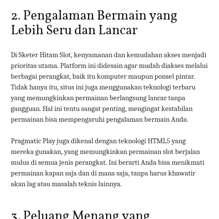
2. Pengalaman Bermain yang
Lebih Seru dan Lancar
Di Sketer Hitam Slot, kenyamanan dan kemudahan akses menjadi
prioritas utama. Platform ini didesain agar mudah diakses melalui
berbagai perangkat, baik itu komputer maupun ponsel pintar.
Tidak hanya itu, situs ini juga menggunakan teknologi terbaru
yang memungkinkan permainan berlangsung lancar tanpa
gangguan. Hal ini tentu sangat penting, mengingat kestabilan
permainan bisa mempengaruhi pengalaman bermain Anda.
Pragmatic Play juga dikenal dengan teknologi HTML5 yang
mereka gunakan, yang memungkinkan permainan slot berjalan
mulus di semua jenis perangkat. Ini berarti Anda bisa menikmati
permainan kapan saja dan di mana saja, tanpa harus khawatir
akan lag atau masalah teknis lainnya.
3. Peluang Menang yang