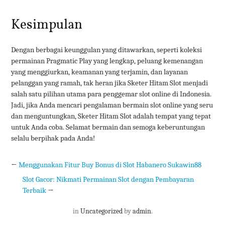
Kesimpulan
Dengan berbagai keunggulan yang ditawarkan, seperti koleksi
permainan Pragmatic Play yang lengkap, peluang kemenangan
yang menggiurkan, keamanan yang terjamin, dan layanan
pelanggan yang ramah, tak heran jika Sketer Hitam Slot menjadi
salah satu pilihan utama para penggemar slot online di Indonesia.
Jadi, jika Anda mencari pengalaman bermain slot online yang seru
dan menguntungkan, Sketer Hitam Slot adalah tempat yang tepat
untuk Anda coba. Selamat bermain dan semoga keberuntungan
selalu berpihak pada Anda!
←
Menggunakan Fitur Buy Bonus di Slot Habanero Sukawin88
Slot Gacor: Nikmati Permainan Slot dengan Pembayaran
Terbaik
→
in
Uncategorized
by
admin
.