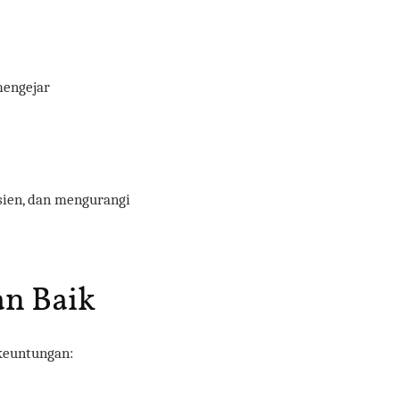
mengejar
sien, dan mengurangi
n Baik
keuntungan: