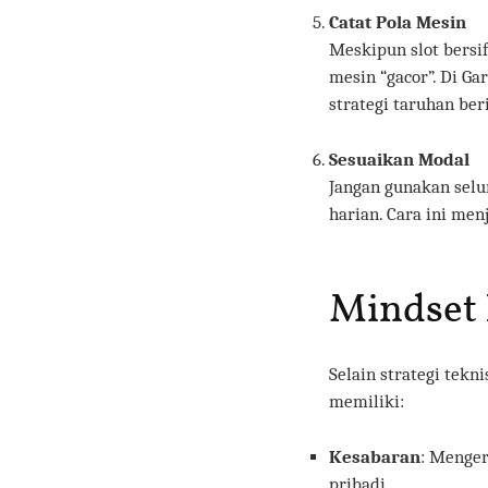
Catat Pola Mesin
Meskipun slot bersi
mesin “gacor”. Di G
strategi taruhan ber
Sesuaikan Modal
Jangan gunakan selur
harian. Cara ini men
Mindset 
Selain strategi tek
memiliki:
Kesabaran
: Menger
pribadi.