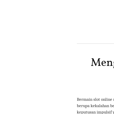
Meng
Bermain slot onlin
berupa kekalahan be
keputusan impulsif 