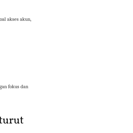
oal akses akun,
gan fokus dan
turut