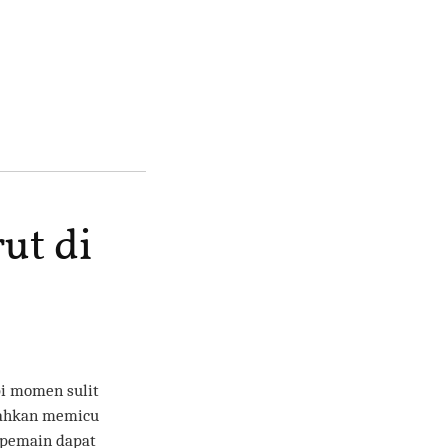
ut di
i momen sulit
 bahkan memicu
, pemain dapat