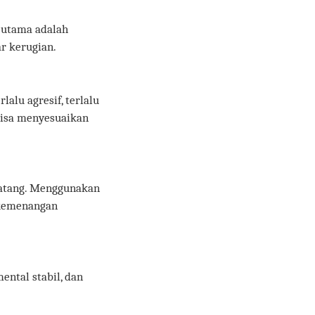
s utama adalah
r kerugian.
alu agresif, terlalu
 bisa menyesuaikan
 datang. Menggunakan
 kemenangan
ental stabil, dan