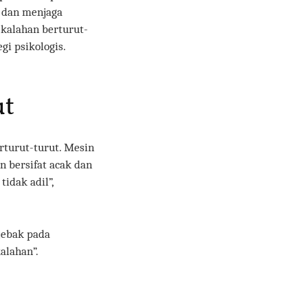
, dan menjaga
kalahan berturut-
gi psikologis.
ut
turut-turut. Mesin
 bersifat acak dan
idak adil”,
jebak pada
alahan”.