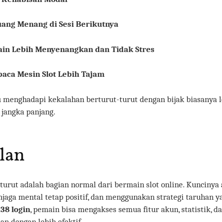
ang Menang di Sesi Berikutnya
in Lebih Menyenangkan dan Tidak Stres
a Mesin Slot Lebih Tajam
enghadapi kekalahan berturut-turut dengan bijak biasanya l
jangka panjang.
lan
turut adalah bagian normal dari bermain slot online. Kuncin
njaga mental tetap positif, dan menggunakan strategi taruhan y
38 login
, pemain bisa mengakses semua fitur akun, statistik, 
n dengan lebih efektif.