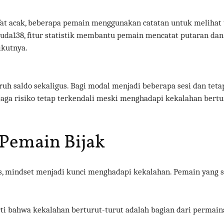
fat acak, beberapa pemain menggunakan catatan untuk meliha
aruda138, fitur statistik membantu pemain mencatat putaran d
ikutnya.
uh saldo sekaligus. Bagi modal menjadi beberapa sesi dan teta
jaga risiko tetap terkendali meski menghadapi kekalahan bertu
Pemain Bijak
nis, mindset menjadi kunci menghadapi kekalahan. Pemain yang 
ti bahwa kekalahan berturut-turut adalah bagian dari permain