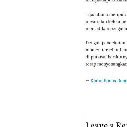
Tips utama meliputi t
mesin, dan kelola mod
menjadikan pengala
Dengan pendekatan i
momen tersebut bis
di putaran berikutny
tetap menyenangka
←
Klaim Bonus Depo
Leave a Re