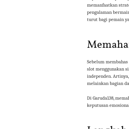
memanfaatkan strate
pengalaman bermain 
turut bagi pemain y
Memaham
Sebelum membahas c
slot menggunakan si
independen. Artinya,
melainkan bagian dar
Di Garuda138, memah
keputusan emosional