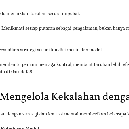
goda menaikkan taruhan secara impulsif.
: Menikmati setiap putaran sebagai pengalaman, bukan hanya 
yesuaikan strategi sesuai kondisi mesin dan modal.
membantu pemain menjaga kontrol, membuat taruhan lebih efi
ain di Garuda138.
Mengelola Kekalahan denga
an dengan strategi dan kontrol mental memberikan beberapa 
 Kehabisan Modal