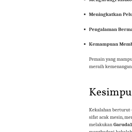
Meningkatkan Pelu
Pengalaman Berma
Kemampuan Membac
Pemain yang mampu m
meraih kemenangan 
Kesimpu
Kekalahan berturut-
sifat acak mesin, me
melakukan
Garuda1
menghadapi kekalaha