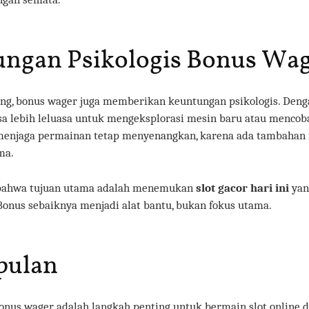
ungan Psikologis Bonus Wa
ang, bonus wager juga memberikan keuntungan psikologis. De
a lebih leluasa untuk mengeksplorasi mesin baru atau mencoba
menjaga permainan tetap menyenangkan, karena ada tambahan 
ma.
 bahwa tujuan utama adalah menemukan
slot gacor hari ini
yan
onus sebaiknya menjadi alat bantu, bukan fokus utama.
pulan
onus wager adalah langkah penting untuk bermain slot online d