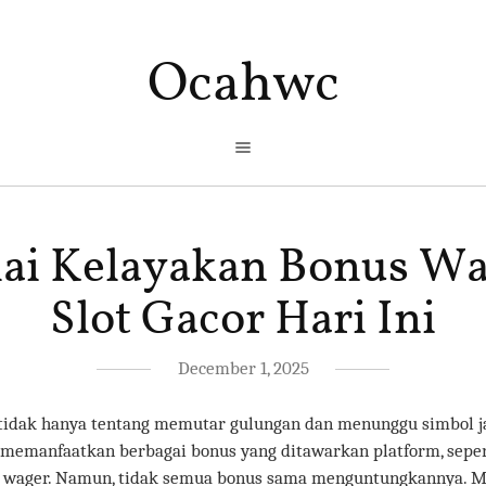
Ocahwc
ai Kelayakan Bonus Wa
Slot Gacor Hari Ini
December 1, 2025
 tidak hanya tentang memutar gulungan dan menunggu simbol j
memanfaatkan berbagai bonus yang ditawarkan platform, sepert
us wager. Namun, tidak semua bonus sama menguntungkannya. M