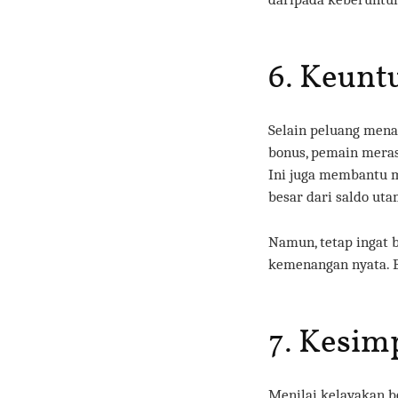
6. Keunt
Selain peluang men
bonus, pemain meras
Ini juga membantu 
besar dari saldo uta
Namun, tetap ingat
kemenangan nyata. B
7. Kesim
Menilai kelayakan b