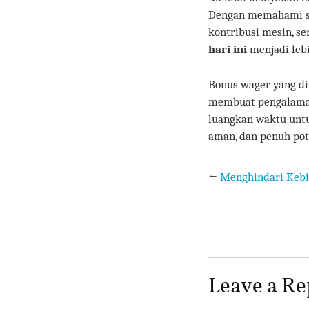
Dengan memahami sy
kontribusi mesin, s
hari ini
menjadi lebi
Bonus wager yang di
membuat pengalaman
luangkan waktu untuk
aman, dan penuh po
←
Menghindari Kebi
Leave a Re