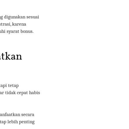
ng digunakan sesuai
trasi, karena
hi syarat bonus.
atkan
api tetap
r tidak cepat habis
anfaatkan secara
tap lebih penting