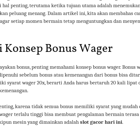
i hal penting, terutama ketika tujuan utama adalah menemuka
n peluang menang. Dalam artikel ini, kita akan membahas ca
if agar setiap momen bermain tetap menguntungkan dan menye
i Konsep Bonus Wager
layakan bonus, penting memahami konsep bonus wager. Bonus w
dipenuhi sebelum bonus atau kemenangan dari bonus bisa ditari
i syarat wager 20x, berarti Anda harus bertaruh 20 kali lipat 
 kemenangan.
nting, karena tidak semua bonus memiliki syarat yang mudah 
wager terlalu tinggi bisa membuat pengalaman bermain terasa
ipun mesin yang dimainkan adalah
slot gacor hari ini
.