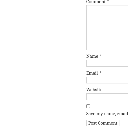
Comment
*
Name
*
Email
*
Website
Save my name, email,