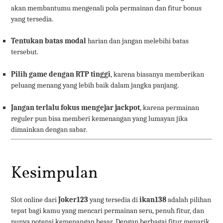
akan membantumu mengenali pola permainan dan fitur bonus
yang tersedia.
Tentukan batas modal
harian dan jangan melebihi batas
tersebut.
Pilih game dengan RTP tinggi
, karena biasanya memberikan
peluang menang yang lebih baik dalam jangka panjang.
Jangan terlalu fokus mengejar jackpot
, karena permainan
reguler pun bisa memberi kemenangan yang lumayan jika
dimainkan dengan sabar.
Kesimpulan
Slot online dari
Joker123
yang tersedia di
ikan138
adalah pilihan
tepat bagi kamu yang mencari permainan seru, penuh fitur, dan
punya potensi kemenangan besar. Dengan berbagai fitur menarik