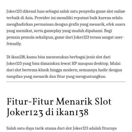
Joker123 dikenal luas sebagai salah satu penyedia game slot online
terbaik di Asia. Provider ini memiliki reputasi baik karena selalu
menghadirkan permainan dengan grafis yang menarik, efek suara
yang memikat, serta gameplay yang mudah dipahami. Bagi
pemain pemula sekalipun, game dari Joker123 terasa sangat user-
friendly.
Di ikan138, kamu bisa menemukan berbagai jenis slot dari
Joker123 yang bisa dimainkan lewat HP maupun desktop. Mulai
dari slot bertema klasik hingga modern, semuanya hadir dengan
tampilan yang menarik dan fitur yang menguntungkan.
Fitur-Fitur Menarik Slot
Joker123 di ikan138
Salah satu daya tarik utama dari slot Joker123 adalah fiturnya