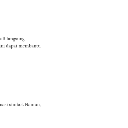
ali langsung
 ini dapat membantu
nasi simbol. Namun,