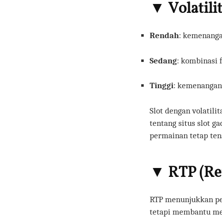
▼ Volatilit
Rendah
: kemenangan
Sedang
: kombinasi 
Tinggi
: kemenangan 
Slot dengan volatili
tentang situs slot g
permainan tetap ten
▼ RTP (Ret
RTP menunjukkan per
tetapi membantu m