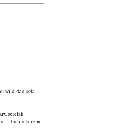
l wild, dan pola
ru setelah
an — bukan karena