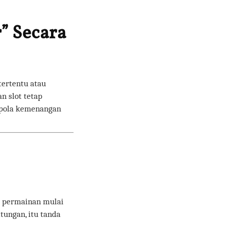
” Secara
ertentu atau
n slot tetap
i pola kemenangan
a permainan mulai
ungan, itu tanda