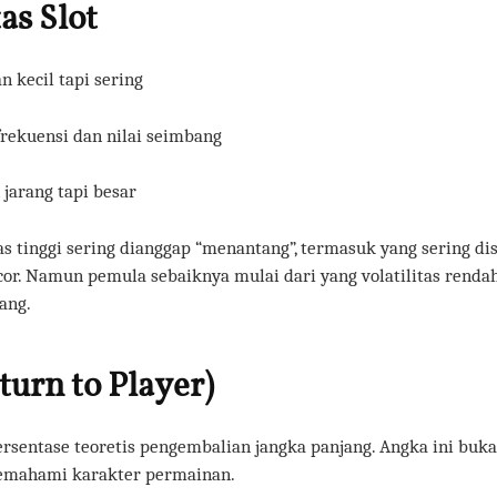
as Slot
 kecil tapi sering
frekuensi dan nilai seimbang
jarang tapi besar
tas tinggi sering dianggap “menantang”, termasuk yang sering d
acor. Namun pemula sebaiknya mulai dari yang volatilitas renda
ang.
urn to Player)
sentase teoretis pengembalian jangka panjang. Angka ini buk
emahami karakter permainan.