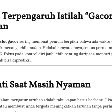
n Terpengaruh Istilah “Gacor
an
 slot gacor
sering membuat pemula berpikir bahwa ada waktu t
k menang lebih mudah. Padahal kenyataannya, semua permaina
. Fokus pada kontrol diri jauh lebih penting daripada mencar
k bisa diprediksi.
nti Saat Masih Nyaman
 dalam mengatur taruhan adalah tahu kapan harus berhenti. Jik
tau membuat Anda tergoda meningkatkan taruhan tanpa perhit