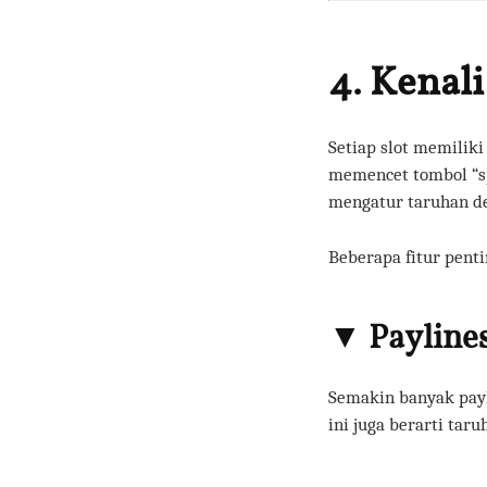
4. Kenal
Setiap slot memilik
memencet tombol “sp
mengatur taruhan de
Beberapa fitur pent
▼ Paylines
Semakin banyak payl
ini juga berarti tar