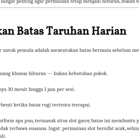
 sangat penting agar permainan tetap menjadi hiburan, bukan 
kan Batas Taruhan Harian
r untuk pemula adalah menentukan batas bermain sebelum mem
h uang khusus hiburan — bukan kebutuhan pokok.
nya 30 menit hingga 1 jam per sesi.
rhenti ketika batas rugi tertentu tercapai.
atform apa pun, termasuk situs slot gacor, batas ini membantu
ak terbawa suasana. Ingat: permainan slot bersifat acak, sehi
li.