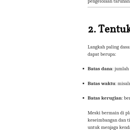
pengelolaan taruhan
2. Tentu
Langkah paling dasa
dapat berupa:
Batas dana
: jumla
Batas waktu
: misal
Batas kerugian
: be
Meski bermain di pl
keseimbangan dan tid
untuk menjaga kenda