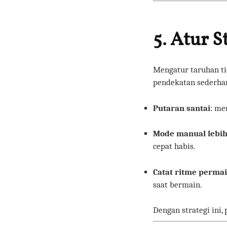
5. Atur S
Mengatur taruhan tid
pendekatan sederha
Putaran santai
: me
Mode manual lebih
cepat habis.
Catat ritme perma
saat bermain.
Dengan strategi ini