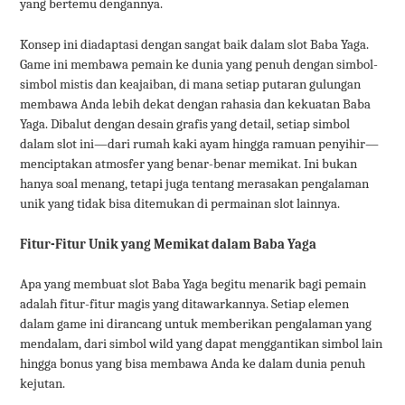
yang bertemu dengannya.
Konsep ini diadaptasi dengan sangat baik dalam slot Baba Yaga.
Game ini membawa pemain ke dunia yang penuh dengan simbol-
simbol mistis dan keajaiban, di mana setiap putaran gulungan
membawa Anda lebih dekat dengan rahasia dan kekuatan Baba
Yaga. Dibalut dengan desain grafis yang detail, setiap simbol
dalam slot ini—dari rumah kaki ayam hingga ramuan penyihir—
menciptakan atmosfer yang benar-benar memikat. Ini bukan
hanya soal menang, tetapi juga tentang merasakan pengalaman
unik yang tidak bisa ditemukan di permainan slot lainnya.
Fitur-Fitur Unik yang Memikat dalam Baba Yaga
Apa yang membuat slot Baba Yaga begitu menarik bagi pemain
adalah fitur-fitur magis yang ditawarkannya. Setiap elemen
dalam game ini dirancang untuk memberikan pengalaman yang
mendalam, dari simbol wild yang dapat menggantikan simbol lain
hingga bonus yang bisa membawa Anda ke dalam dunia penuh
kejutan.