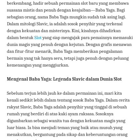
berkembang, hadir sebuah permainan slot baru yang membawa
suasana mistis dan penuh dengan keajaiban—Baba Yaga. Bagi
sebagian orang, nama Baba Yaga mungkin sudah tak asing lagi.
Dalam mitologi Slavic, ia adalah sosok penyihir yang terkenal
dengan kekuatan dan misterinya. Kini, kisahnya dihadirkan
dalam bentuk
Slot
yang siap mengajak para pemainnya memasuki
dunia magis yang penuh dengan kejutan. Dengan grafis menawan
dan fitur-fitur menarik, Baba Yaga memberikan pengalaman
bermain yang tak hanya seru, tetapi juga penuh dengan peluang
kemenangan yang menggiurkan.
Mengenal Baba Yaga: Legenda Slavic dalam Dunia Slot
Sebelum terjun lebih jauh ke dalam permainan ini, mari kita
kenali sedikit lebih dalam tentang sosok Baba Yaga. Dalam cerita
rakyat Slavic, Baba Yaga adalah penyihir yang tinggal di sebuah
rumah yang berdiri di atas kaki ayam raksasa. Sosoknya
digambarkan sebagai wanita tua dengan kekuatan magis yang
luar biasa. Ia bisa menjadi teman yang baik atau musuh yang
menakutkan, bergantung pada sikap dan keberuntungan orang