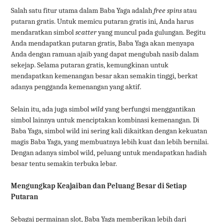
Salah satu fitur utama dalam Baba Yaga adalah
free spins
atau
putaran gratis. Untuk memicu putaran gratis ini, Anda harus
mendaratkan simbol
scatter
yang muncul pada gulungan. Begitu
Anda mendapatkan putaran gratis, Baba Yaga akan menyapa
Anda dengan ramuan ajaib yang dapat mengubah nasib dalam
sekejap. Selama putaran gratis, kemungkinan untuk
mendapatkan kemenangan besar akan semakin tinggi, berkat
adanya pengganda kemenangan yang aktif.
Selain itu, ada juga simbol
wild
yang berfungsi menggantikan
simbol lainnya untuk menciptakan kombinasi kemenangan. Di
Baba Yaga, simbol wild ini sering kali dikaitkan dengan kekuatan
magis Baba Yaga, yang membuatnya lebih kuat dan lebih bernilai.
Dengan adanya simbol wild, peluang untuk mendapatkan hadiah
besar tentu semakin terbuka lebar.
Mengungkap Keajaiban dan Peluang Besar di Setiap
Putaran
Sebagai permainan slot, Baba Yaga memberikan lebih dari