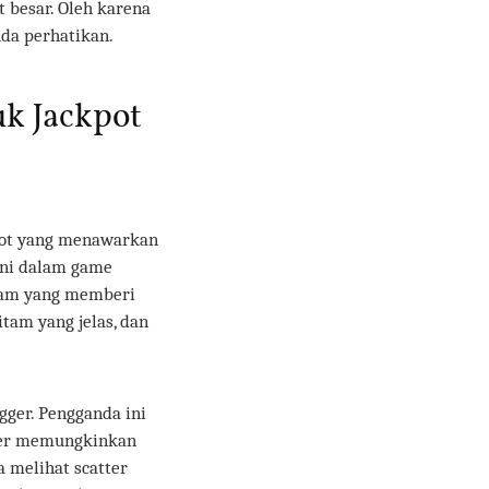
t besar. Oleh karena
nda perhatikan.
uk Jackpot
lot yang menawarkan
 ini dalam game
itam yang memberi
tam yang jelas, dan
gger. Pengganda ini
gger memungkinkan
 melihat scatter