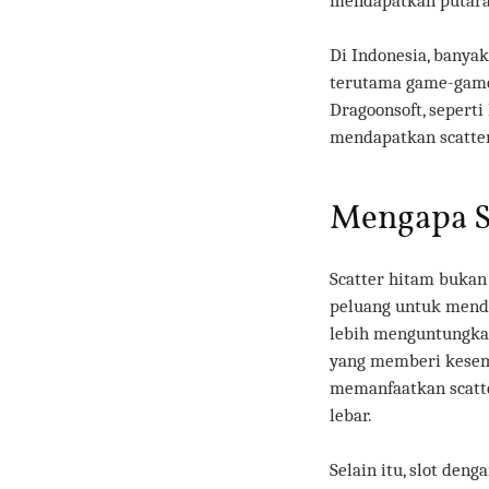
mendapatkan putara
Di Indonesia, banyak
terutama game-game
Dragoonsoft, sepert
mendapatkan scatter
Mengapa S
Scatter hitam bukan
peluang untuk menda
lebih menguntungkan
yang memberi kesem
memanfaatkan scatte
lebar.
Selain itu, slot deng