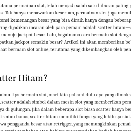
rutama permainan slot, telah menjadi salah satu hiburan paling
a. Tak hanya menawarkan keseruan, permainan slot juga memili
otensi kemenangan besar yang bisa diraih hanya dengan beberapa
ring dijadikan incaran oleh para pemain adalah scatter hitam—
menuju jackpot besar. Lalu, bagaimana cara bermain slot dengan
atkan jackpot semakin besar? Artikel ini akan memberikan be
saat bermain slot online, terutama yang dikembangkan oleh p
atter Hitam?
lam tips bermain slot, mari kita pahami dulu apa yang dimaks
 scatter adalah simbol dalam mesin slot yang memberikan pem
nya di gulungan. Jika dalam beberapa slot biasa scatter hanya b
s atau bonus, scatter hitam memiliki fungsi yang lebih spesial
wa pengganda besar atau retrigger, yang memungkinkan pemai