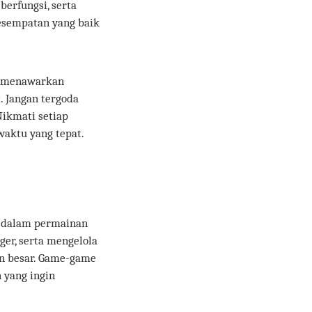
erfungsi, serta
kesempatan yang baik
am menawarkan
. Jangan tergoda
ikmati setiap
aktu yang tepat.
r dalam permainan
ger, serta mengelola
n besar. Game-game
 yang ingin