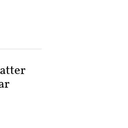
atter
ar